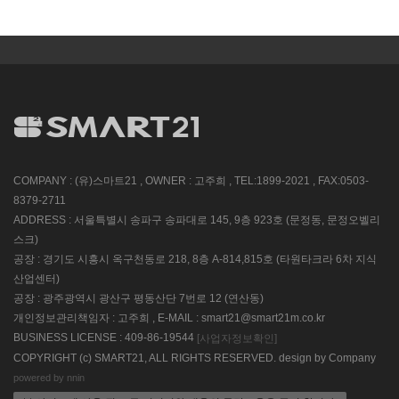
COMPANY : (유)스마트21 , OWNER : 고주희 , TEL:1899-2021 , FAX:0503-
8379-2711
ADDRESS : 서울특별시 송파구 송파대로 145, 9층 923호 (문정동, 문정오벨리
스크)
공장 : 경기도 시흥시 옥구천동로 218, 8층 A-814,815호 (타원타크라 6차 지식
산업센터)
공장 : 광주광역시 광산구 평동산단 7번로 12 (연산동)
개인정보관리책임자 : 고주희 , E-MAIL : smart21@smart21m.co.kr
BUSINESS LICENSE : 409-86-19544
[사업자정보확인]
COPYRIGHT (c) SMART21, ALL RIGHTS RESERVED. design by Company
powered by nnin