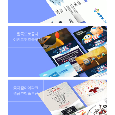
한국도로공사
이벤트퀴즈솔루션
곶자왈아이파크
경품추첨솔루션