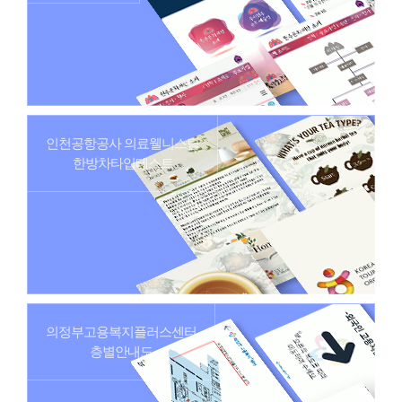
인천공항공사 의료웰니스팀
한방차타입테스트
의정부고용복지플러스센터
층별안내도